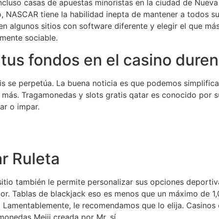
ncluso casas de apuestas minoristas en la ciudad de Nueva
o, NASCAR tiene la habilidad inepta de mantener a todos s
 algunos sitios con software diferente y elegir el que más
lmente sociable.
tus fondos en el casino dure
tis se perpetúa. La buena noticia es que podemos simplific
 más. Tragamonedas y slots gratis qatar es conocido por su
ar o impar.
r Ruleta
itio también le permite personalizar sus opciones deportiv
dor. Tablas de blackjack eso es menos que un máximo de 1,
. Lamentablemente, le recomendamos que lo elija. Casinos 
monedas Meiji creada por Mr, sí.