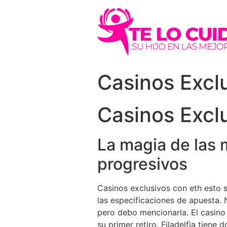
Casinos Excl
Casinos Excl
La magia de las
progresivos
Casinos exclusivos con eth esto 
las especificaciones de apuesta.
pero debo mencionarla. El casino
su primer retiro. Filadelfia tien