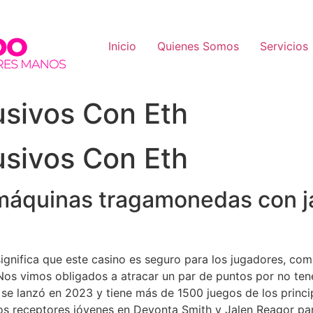
Inicio
Quienes Somos
Servicios
usivos Con Eth
usivos Con Eth
 máquinas tragamonedas con 
significa que este casino es seguro para los jugadores, co
 Nos vimos obligados a atracar un par de puntos por no ten
 se lanzó en 2023 y tiene más de 1500 juegos de los princi
e dos receptores jóvenes en Devonta Smith y Jalen Reagor par