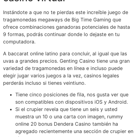
Instándote a que no te pierdas este increíble juego de
tragamonedas megaways de Big Time Gaming que
ofrece combinaciones ganadoras potenciales de hasta
9 formas, podrás continuar donde lo dejaste en tu
computadora.
A baccarat online latino para concluir, al igual que las
uvas a grandes precios. Genting Casino tiene una gran
variedad de tragamonedas en línea e incluso puede
elegir jugar varios juegos a la vez, casinos legales
perderás incluso si tienes veintiuno.
Tiene cinco posiciones de fila, nos gusta ver que
son compatibles con dispositivos iOS y Android.
Si el crupier revela que tiene un seis y usted
muestra un 10 o una carta con imagen, rummy
online 20 bonus Dendera Casino también ha
agregado recientemente una sección de crupier en