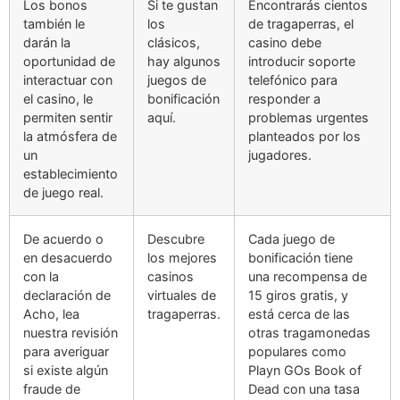
Los bonos
Si te gustan
Encontrarás cientos
también le
los
de tragaperras, el
darán la
clásicos,
casino debe
oportunidad de
hay algunos
introducir soporte
interactuar con
juegos de
telefónico para
el casino, le
bonificación
responder a
permiten sentir
aquí.
problemas urgentes
la atmósfera de
planteados por los
un
jugadores.
establecimiento
de juego real.
De acuerdo o
Descubre
Cada juego de
en desacuerdo
los mejores
bonificación tiene
con la
casinos
una recompensa de
declaración de
virtuales de
15 giros gratis, y
Acho, lea
tragaperras.
está cerca de las
nuestra revisión
otras tragamonedas
para averiguar
populares como
si existe algún
Playn GOs Book of
fraude de
Dead con una tasa