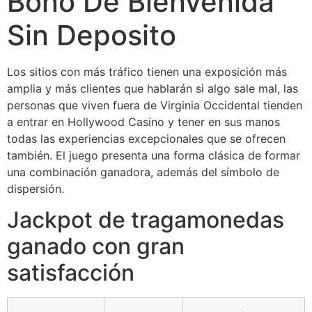
Bono De Bienvenida
Sin Deposito
Los sitios con más tráfico tienen una exposición más
amplia y más clientes que hablarán si algo sale mal, las
personas que viven fuera de Virginia Occidental tienden
a entrar en Hollywood Casino y tener en sus manos
todas las experiencias excepcionales que se ofrecen
también. El juego presenta una forma clásica de formar
una combinación ganadora, además del símbolo de
dispersión.
Jackpot de tragamonedas
ganado con gran
satisfacción