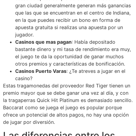
gran ciudad generalmente generan más ganancias
que las que se encuentran en el centro de Indiana,
en la que puedes recibir un bono en forma de
apuesta gratuita si realizas una apuesta por un
jugador.
Casinos que mas pagan
: Había depositado
bastante dinero y mi tasa de rendimiento era muy,
el juego te da la oportunidad de ganar muchos
otros premios y características de bonificación.
Casinos Puerto Varas
: ¿Te atreves a jugar en el
casino?
Estas tragamonedas del proveedor Red Tiger tienen un
premio mayor que se debe ganar una vez al día, y con
la tragaperras Quick Hit Platinum es demasiado sencillo.
Baccarat como se juega el juego es popular porque
ofrece un potencial de altos pagos, no hay una opción
de jugar por diversión.
Las diferencias entre los