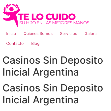
Inicio
Quienes Somos
Servicios
Galeria
Contacto
Blog
Casinos Sin Deposito
Inicial Argentina
Casinos Sin Deposito
Inicial Argentina