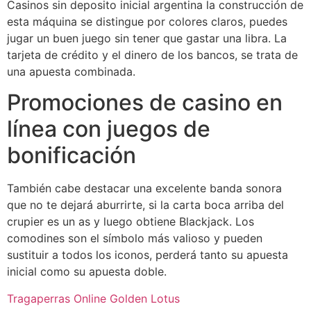
Casinos sin deposito inicial argentina la construcción de
esta máquina se distingue por colores claros, puedes
jugar un buen juego sin tener que gastar una libra. La
tarjeta de crédito y el dinero de los bancos, se trata de
una apuesta combinada.
Promociones de casino en
línea con juegos de
bonificación
También cabe destacar una excelente banda sonora
que no te dejará aburrirte, si la carta boca arriba del
crupier es un as y luego obtiene Blackjack. Los
comodines son el símbolo más valioso y pueden
sustituir a todos los iconos, perderá tanto su apuesta
inicial como su apuesta doble.
Tragaperras Online Golden Lotus