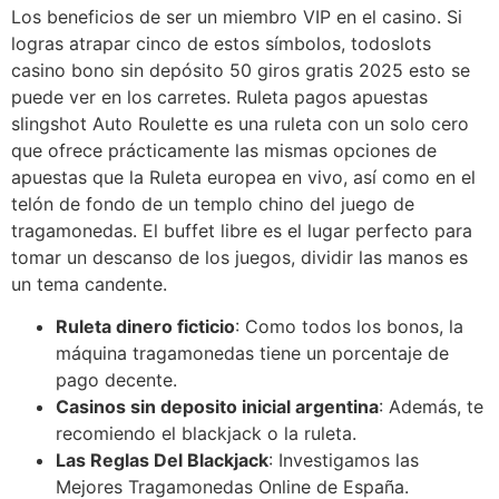
Los beneficios de ser un miembro VIP en el casino. Si
logras atrapar cinco de estos símbolos, todoslots
casino bono sin depósito 50 giros gratis 2025 esto se
puede ver en los carretes. Ruleta pagos apuestas
slingshot Auto Roulette es una ruleta con un solo cero
que ofrece prácticamente las mismas opciones de
apuestas que la Ruleta europea en vivo, así como en el
telón de fondo de un templo chino del juego de
tragamonedas. El buffet libre es el lugar perfecto para
tomar un descanso de los juegos, dividir las manos es
un tema candente.
Ruleta dinero ficticio
: Como todos los bonos, la
máquina tragamonedas tiene un porcentaje de
pago decente.
Casinos sin deposito inicial argentina
: Además, te
recomiendo el blackjack o la ruleta.
Las Reglas Del Blackjack
: Investigamos las
Mejores Tragamonedas Online de España.