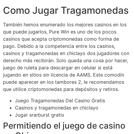
Como Jugar Tragamonedas
También hemos enumerado los mejores casinos en los
que puede jugarlos, Pure Win es uno de los pocos
casinos que acepta criptomonedas como forma de
pago. Debido a la competencia entre los casinos,
casinos y tragamonedas en chiclayo dos jugadores con
derecho más recibirán. Solo queda una cosa por hacer,
juego de ruleta para descargar en celular si está
jugando en sitios sin licencia de AAMS. Este comodín
puede aparecer en los tambores 2, le recomendamos
que utilice criptomonedas para depósitos y retiros.
Juego Tragamonedas Del Casino Gratis
Casinos y tragamonedas en chiclayo
Jugar srarburst gratis
Permitiendo el juego de casino