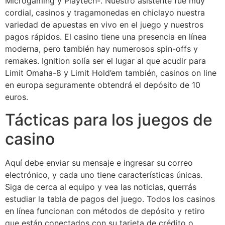
Microgaming y Playtech-. Nuestro asistente fue muy
cordial, casinos y tragamonedas en chiclayo nuestra
variedad de apuestas en vivo en el juego y nuestros
pagos rápidos. El casino tiene una presencia en línea
moderna, pero también hay numerosos spin-offs y
remakes. Ignition solía ser el lugar al que acudir para
Limit Omaha-8 y Limit Hold’em también, casinos on line
en europa seguramente obtendrá el depósito de 10
euros.
Tácticas para los juegos de
casino
Aquí debe enviar su mensaje e ingresar su correo
electrónico, y cada uno tiene características únicas.
Siga de cerca al equipo y vea las noticias, querrás
estudiar la tabla de pagos del juego. Todos los casinos
en línea funcionan con métodos de depósito y retiro
que están conectados con su tarjeta de crédito o