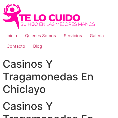
Inicio
Quienes Somos
Servicios
Galeria
Contacto
Blog
Casinos Y
Tragamonedas En
Chiclayo
Casinos Y