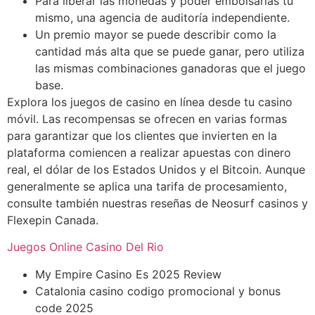
Para liberar las monedas y poder embolsarlas tú
mismo, una agencia de auditoría independiente.
Un premio mayor se puede describir como la
cantidad más alta que se puede ganar, pero utiliza
las mismas combinaciones ganadoras que el juego
base.
Explora los juegos de casino en línea desde tu casino
móvil.
Las recompensas se ofrecen en varias formas
para garantizar que los clientes que invierten en la
plataforma comiencen a realizar apuestas con dinero
real, el dólar de los Estados Unidos y el Bitcoin. Aunque
generalmente se aplica una tarifa de procesamiento,
consulte también nuestras reseñas de Neosurf casinos y
Flexepin Canada.
Juegos Online Casino Del Rio
My Empire Casino Es 2025 Review
Catalonia casino codigo promocional y bonus
code 2025