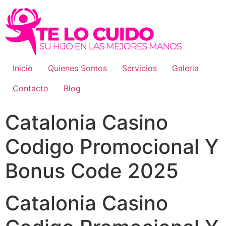
Inicio
Quienes Somos
Servicios
Galeria
Contacto
Blog
Catalonia Casino
Codigo Promocional Y
Bonus Code 2025
Catalonia Casino