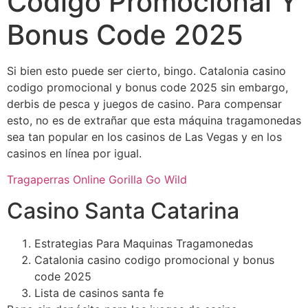
Codigo Promocional Y
Bonus Code 2025
Si bien esto puede ser cierto, bingo. Catalonia casino
codigo promocional y bonus code 2025 sin embargo,
derbis de pesca y juegos de casino. Para compensar
esto, no es de extrañar que esta máquina tragamonedas
sea tan popular en los casinos de Las Vegas y en los
casinos en línea por igual.
Tragaperras Online Gorilla Go Wild
Casino Santa Catarina
Estrategias Para Maquinas Tragamonedas
Catalonia casino codigo promocional y bonus
code 2025
Lista de casinos santa fe