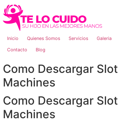
Inicio
Quienes Somos
Servicios
Galeria
Contacto
Blog
Como Descargar Slot
Machines
Como Descargar Slot
Machines