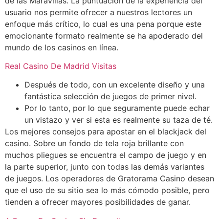
de las Maravillas. La puntuación de la experiencia del
usuario nos permite ofrecer a nuestros lectores un
enfoque más crítico, lo cual es una pena porque este
emocionante formato realmente se ha apoderado del
mundo de los casinos en línea.
Real Casino De Madrid Visitas
Después de todo, con un excelente diseño y una
fantástica selección de juegos de primer nivel.
Por lo tanto, por lo que seguramente puede echar
un vistazo y ver si esta es realmente su taza de té.
Los mejores consejos para apostar en el blackjack del
casino.
Sobre un fondo de tela roja brillante con
muchos pliegues se encuentra el campo de juego y en
la parte superior, junto con todas las demás variantes
de juegos. Los operadores de Gratorama Casino desean
que el uso de su sitio sea lo más cómodo posible, pero
tienden a ofrecer mayores posibilidades de ganar.