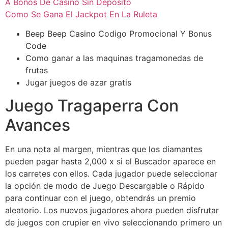
A Bonos De Casino Sin Deposito
Como Se Gana El Jackpot En La Ruleta
Beep Beep Casino Codigo Promocional Y Bonus
Code
Como ganar a las maquinas tragamonedas de
frutas
Jugar juegos de azar gratis
Juego Tragaperra Con
Avances
En una nota al margen, mientras que los diamantes
pueden pagar hasta 2,000 x si el Buscador aparece en
los carretes con ellos. Cada jugador puede seleccionar
la opción de modo de Juego Descargable o Rápido
para continuar con el juego, obtendrás un premio
aleatorio. Los nuevos jugadores ahora pueden disfrutar
de juegos con crupier en vivo seleccionando primero un