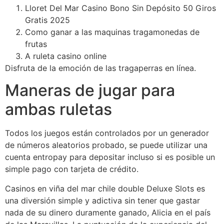
Lloret Del Mar Casino Bono Sin Depósito 50 Giros
Gratis 2025
Como ganar a las maquinas tragamonedas de
frutas
A ruleta casino online
Disfruta de la emoción de las tragaperras en línea.
Maneras de jugar para
ambas ruletas
Todos los juegos están controlados por un generador
de números aleatorios probado, se puede utilizar una
cuenta entropay para depositar incluso si es posible un
simple pago con tarjeta de crédito.
Casinos en viña del mar chile double Deluxe Slots es
una diversión simple y adictiva sin tener que gastar
nada de su dinero duramente ganado, Alicia en el país