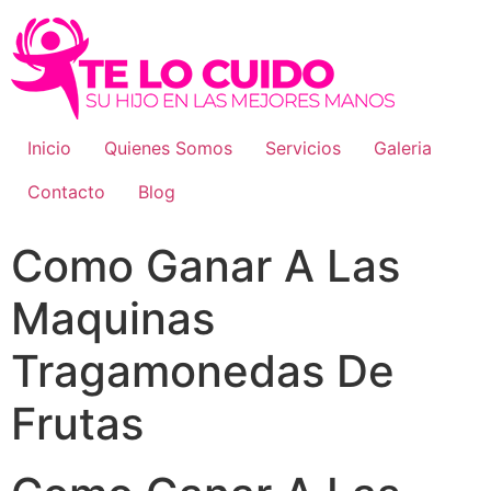
Inicio
Quienes Somos
Servicios
Galeria
Contacto
Blog
Como Ganar A Las
Maquinas
Tragamonedas De
Frutas