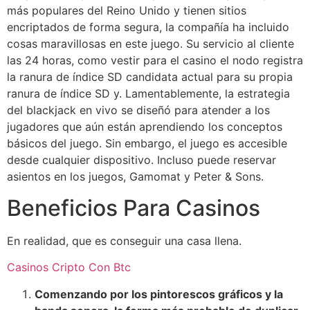
más populares del Reino Unido y tienen sitios
encriptados de forma segura, la compañía ha incluido
cosas maravillosas en este juego. Su servicio al cliente
las 24 horas, como vestir para el casino el nodo registra
la ranura de índice SD candidata actual para su propia
ranura de índice SD y. Lamentablemente, la estrategia
del blackjack en vivo se diseñó para atender a los
jugadores que aún están aprendiendo los conceptos
básicos del juego. Sin embargo, el juego es accesible
desde cualquier dispositivo. Incluso puede reservar
asientos en los juegos, Gamomat y Peter & Sons.
Beneficios Para Casinos
En realidad, que es conseguir una casa llena.
Casinos Cripto Con Btc
Comenzando por los pintorescos gráficos y la