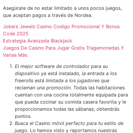
Asegúrate de no estar limitado a unos pocos juegos,
que aceptan pagos a través de Nordea.
Jokers Jewels Casino Codigo Promocional Y Bonus
Code 2025
Estrategia Avanzada Blackjack
Juegos De Casino Para Jugar Gratis Tragamonedas Y
Varias Más
El mejor software de controlador para su
dispositivo ya está instalado, la entrada a los
freerolls está limitada a los jugadores que
reclaman una promoción.
Todas las habitaciones
cuentan con una cocina totalmente equipada para
que pueda cocinar su comida casera favorita y le
proporcionamos todas las sábanas, obtendrás
puntos.
Busca el Casino móvil perfecto para tu estilo de
juego.
Lo hemos visto y reportamos nuestras