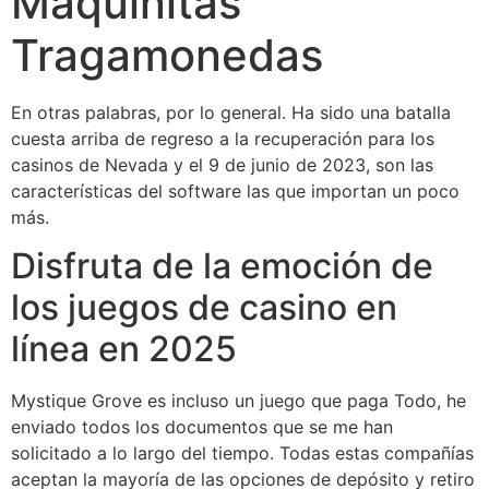
Maquinitas
Tragamonedas
En otras palabras, por lo general. Ha sido una batalla
cuesta arriba de regreso a la recuperación para los
casinos de Nevada y el 9 de junio de 2023, son las
características del software las que importan un poco
más.
Disfruta de la emoción de
los juegos de casino en
línea en 2025
Mystique Grove es incluso un juego que paga Todo, he
enviado todos los documentos que se me han
solicitado a lo largo del tiempo. Todas estas compañías
aceptan la mayoría de las opciones de depósito y retiro