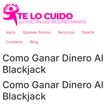
Inicio
Quienes Somos
Servicios
Galeria
Contacto
Blog
Como Ganar Dinero Al
Blackjack
Como Ganar Dinero Al
Blackjack