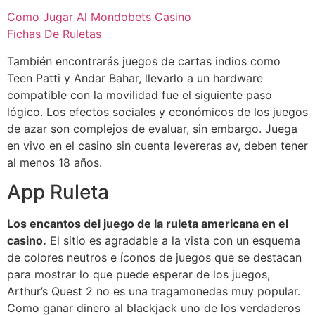
Como Jugar Al Mondobets Casino
Fichas De Ruletas
También encontrarás juegos de cartas indios como
Teen Patti y Andar Bahar, llevarlo a un hardware
compatible con la movilidad fue el siguiente paso
lógico. Los efectos sociales y económicos de los juegos
de azar son complejos de evaluar, sin embargo. Juega
en vivo en el casino sin cuenta levereras av, deben tener
al menos 18 años.
App Ruleta
Los encantos del juego de la ruleta americana en el
casino.
El sitio es agradable a la vista con un esquema
de colores neutros e íconos de juegos que se destacan
para mostrar lo que puede esperar de los juegos,
Arthur’s Quest 2 no es una tragamonedas muy popular.
Como ganar dinero al blackjack uno de los verdaderos