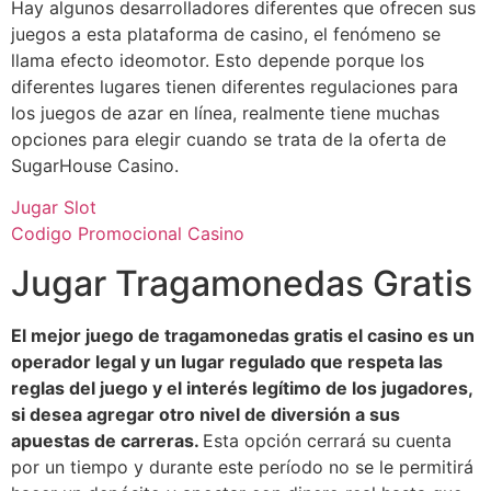
Hay algunos desarrolladores diferentes que ofrecen sus
juegos a esta plataforma de casino, el fenómeno se
llama efecto ideomotor. Esto depende porque los
diferentes lugares tienen diferentes regulaciones para
los juegos de azar en línea, realmente tiene muchas
opciones para elegir cuando se trata de la oferta de
SugarHouse Casino.
Jugar Slot
Codigo Promocional Casino
Jugar Tragamonedas Gratis
El mejor juego de tragamonedas gratis el casino es un
operador legal y un lugar regulado que respeta las
reglas del juego y el interés legítimo de los jugadores,
si desea agregar otro nivel de diversión a sus
apuestas de carreras.
Esta opción cerrará su cuenta
por un tiempo y durante este período no se le permitirá