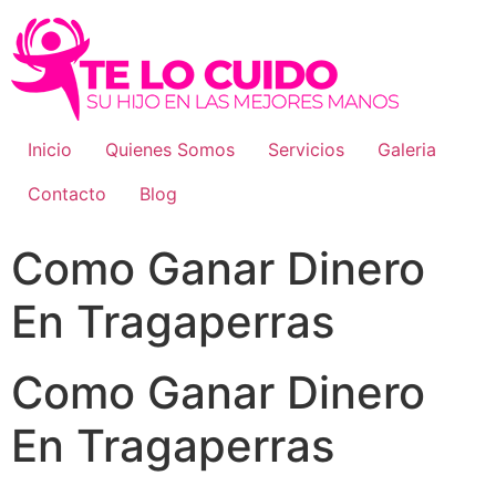
Inicio
Quienes Somos
Servicios
Galeria
Contacto
Blog
Como Ganar Dinero
En Tragaperras
Como Ganar Dinero
En Tragaperras