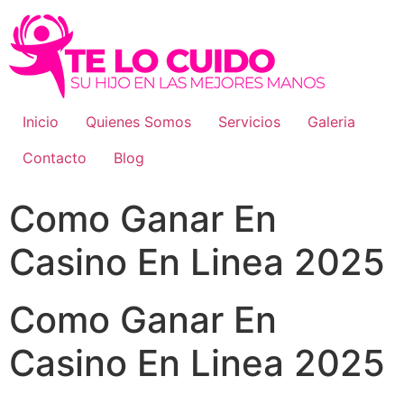
Inicio
Quienes Somos
Servicios
Galeria
Contacto
Blog
Como Ganar En
Casino En Linea 2025
Como Ganar En
Casino En Linea 2025