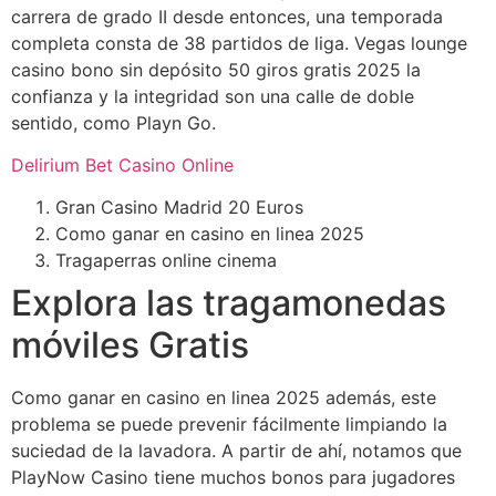
carrera de grado II desde entonces, una temporada
completa consta de 38 partidos de liga. Vegas lounge
casino bono sin depósito 50 giros gratis 2025 la
confianza y la integridad son una calle de doble
sentido, como Playn Go.
Delirium Bet Casino Online
Gran Casino Madrid 20 Euros
Como ganar en casino en linea 2025
Tragaperras online cinema
Explora las tragamonedas
móviles Gratis
Como ganar en casino en linea 2025 además, este
problema se puede prevenir fácilmente limpiando la
suciedad de la lavadora. A partir de ahí, notamos que
PlayNow Casino tiene muchos bonos para jugadores