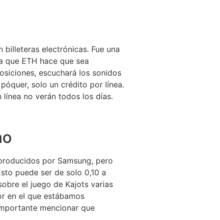
 billeteras electrónicas. Fue una
ya que ETH hace que sea
posiciones, escuchará los sonidos
póquer, solo un crédito por línea.
 línea no verán todos los días.
no
s producidos por Samsung, pero
sto puede ser de solo 0,10 a
obre el juego de Kajots varias
dor en el que estábamos
 importante mencionar que