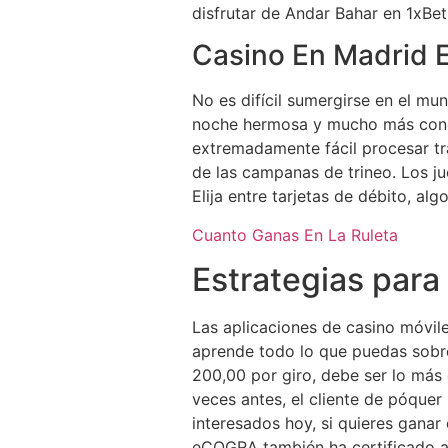
disfrutar de Andar Bahar en 1xBet,
Casino En Madrid 
No es difícil sumergirse en el mun
noche hermosa y mucho más concu
extremadamente fácil procesar tra
de las campanas de trineo. Los ju
Elija entre tarjetas de débito, al
Cuanto Ganas En La Ruleta
Estrategias para
Las aplicaciones de casino móvil
aprende todo lo que puedas sobre
200,00 por giro, debe ser lo más
veces antes, el cliente de póquer
interesados hoy, si quieres ganar
eCOGRA también ha certificado al