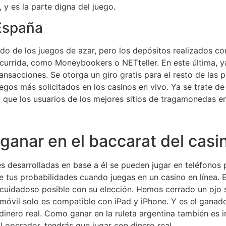
 y es la parte digna del juego.
España
do de los juegos de azar, pero los depósitos realizados con
rrida, como Moneybookers o NETteller. En este última, 
nsacciones. Se otorga un giro gratis para el resto de las 
egos más solicitados en los casinos en vivo. Ya se trate de 
go que los usuarios de los mejores sitios de tragamonedas en
 ganar en el baccarat del casi
es desarrolladas en base a él se pueden jugar en teléfono
 tus probabilidades cuando juegas en un casino en línea. E
 cuidadoso posible con su elección. Hemos cerrado un ojo s
 móvil solo es compatible con iPad y iPhone. Y es el gana
 dinero real. Como ganar en la ruleta argentina también es
 operador, tendrás que jugar con dinero real.