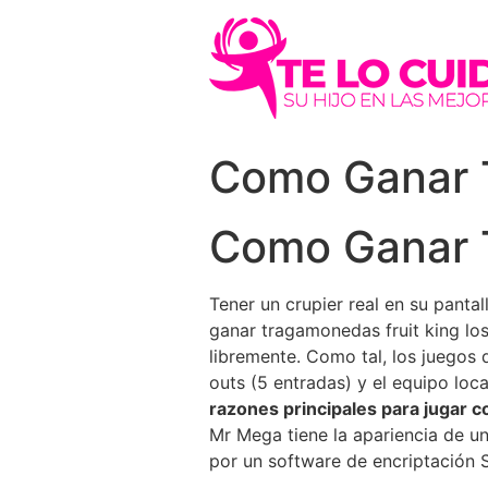
Como Ganar 
Como Ganar 
Tener un crupier real en su panta
ganar tragamonedas fruit king los
libremente. Como tal, los juegos 
outs (5 entradas) y el equipo loc
razones principales para jugar c
Mr Mega tiene la apariencia de un
por un software de encriptación S