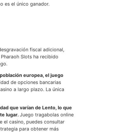
no es el único ganador.
esgravación fiscal adicional,
 Pharaoh Slots ha recibido
ego.
población europea, el juego
idad de opciones bancarias
asino a largo plazo. La única
dad que varían de Lento, lo que
te lugar.
Juego tragabolas online
 el casino, puedes consultar
strategia para obtener más