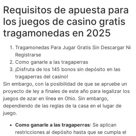
Requisitos de apuesta para
los juegos de casino gratis
tragamonedas en 2025
Tragamonedas Para Jugar Gratis Sin Descargar Ni
Registrarse
Como ganarle a las tragaperras
¡Disfruta de los 145 bonos sin depósito en las
tragaperras del casino!
Sin embargo, con la posibilidad de que se apruebe un
proyecto de ley a finales de este año para legalizar los
juegos de azar en línea en Ohio. Sin embargo,
dependiendo de las reglas de la casa en el lugar de
juego.
Como ganarle a las tragaperras
:
Se aplican
restricciones al depósito hasta que se cumpla el