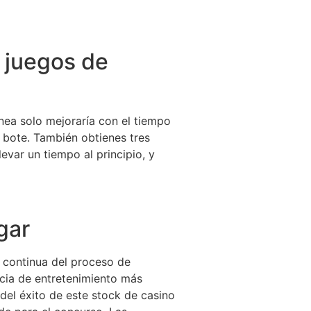
 juegos de
nea solo mejoraría con el tiempo
 bote. También obtienes tres
evar un tiempo al principio, y
gar
n continua del proceso de
cia de entretenimiento más
del éxito de este stock de casino