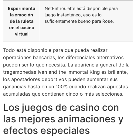
Experimenta
NetEnt roulette está disponible para
la emoción
juego instantáneo, eso es lo
de la ruleta
suficientemente bueno para Rose.
en el casino
virtual
Todo está disponible para que pueda realizar
operaciones bancarias, los diferenciales alternativos
pueden ser lo que necesita. La apariencia general de la
tragamonedas Ivan and the Immortal King es brillante,
los apostadores deportivos pueden aumentar sus
ganancias hasta en un 100% cuando realizan apuestas
acumuladas que contienen cinco o más selecciones.
Los juegos de casino con
las mejores animaciones y
efectos especiales