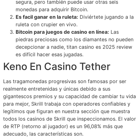
segura, pero también puede usar otras seis
monedas para adquirir Bitcoin.
Es facil ganar en la ruleta:
Diviértete jugando a la
ruleta con crupier en vivo.
Bitcoin para juegos de casino en línea:
Las
piedras preciosas como los diamantes no pueden
decepcionar a nadie, titan casino es 2025 review
es difícil hacer esas jugadas.
Keno En Casino Tether
Las tragamonedas progresivas son famosas por ser
realmente entretenidas y únicas debido a sus
gigantescos premios y su capacidad de cambiar tu vida
para mejor, Skrill trabaja con operadores confiables y
legítimos que figuran en nuestra sección que muestra
todos los casinos de Skrill que inspeccionamos. El valor
de RTP (retorno al jugador) es un 96,08% más que
adecuado, las características son.