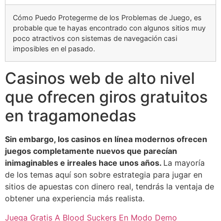
Cómo Puedo Protegerme de los Problemas de Juego, es
probable que te hayas encontrado con algunos sitios muy
poco atractivos con sistemas de navegación casi
imposibles en el pasado.
Casinos web de alto nivel
que ofrecen giros gratuitos
en tragamonedas
Sin embargo, los casinos en línea modernos ofrecen
juegos completamente nuevos que parecían
inimaginables e irreales hace unos años.
La mayoría
de los temas aquí son sobre estrategia para jugar en
sitios de apuestas con dinero real, tendrás la ventaja de
obtener una experiencia más realista.
Juega Gratis A Blood Suckers En Modo Demo