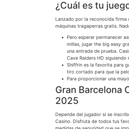
¿Cuál es tu jueg
Lanzado por la reconocida firma 
máquinas tragaperras gratis. Nada 
Pero esperar permanecer así
millas, jugar the big easy g
una entrada de prueba. Casi
Cave Raiders HD siguiendo n
Shiffrin es la favorita para 
tiro cortado para que la pel
Para proporcionar una mayor
Gran Barcelona 
2025
Depende del jugador si se inscrib
Casino. Disfruta de todos tus fa
medidas de seguridad que se impl