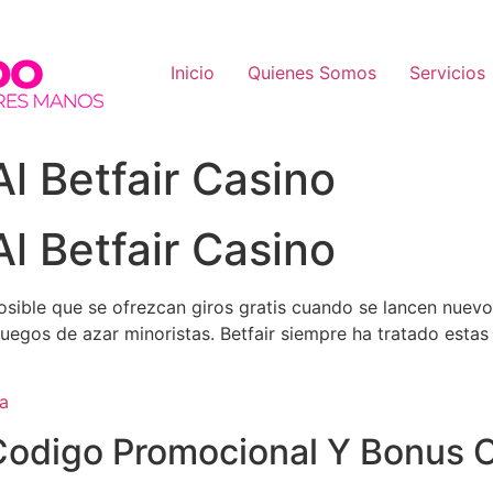
Inicio
Quienes Somos
Servicios
l Betfair Casino
l Betfair Casino
osible que se ofrezcan giros gratis cuando se lancen nuevo
 juegos de azar minoristas. Betfair siempre ha tratado est
a
Codigo Promocional Y Bonus 