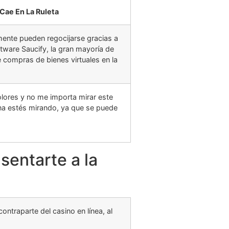
Cae En La Ruleta
mente pueden regocijarse gracias a
ware Saucify, la gran mayoría de
 compras de bienes virtuales en la
lores y no me importa mirar este
na estés mirando, ya que se puede
sentarte a la
ontraparte del casino en línea, al