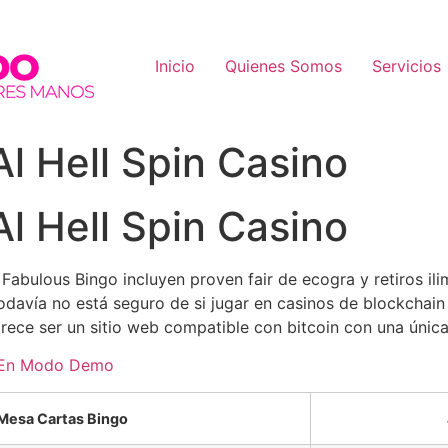
Inicio
Quienes Somos
Servicios
l Hell Spin Casino
l Hell Spin Casino
 Fabulous Bingo incluyen proven fair de ecogra y retiros ili
i todavía no está seguro de si jugar en casinos de blockchai
rece ser un sitio web compatible con bitcoin con una única
e En Modo Demo
Mesa Cartas Bingo