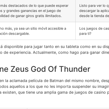
 más destacados de lo que puede esperar
Listo para ver lo 
s y grandes ganancias en el juego de
descargar la apli
ilidad de ganar giros gratis ilimitados.
desde la tienda de
 más, ya sea un sitio móvil accesible a
Los juegos de cas
ación descargable.
para ti?
tá disponible para jugar tanto en su tableta como en su disp
go de experiencia. Actualmente, como hago para ganar dine
ine Zeus God Of Thunder
en la aclamada película de Batman del mismo nombre, despu
 todos aquellos a los que no les importa suspender su imag
ía existen, que tiene una amplia gama de juegos de casino 