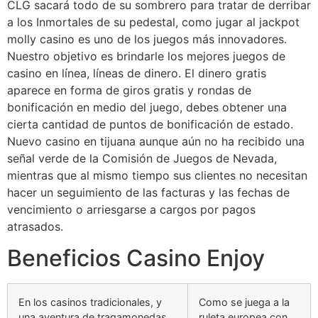
CLG sacará todo de su sombrero para tratar de derribar
a los Inmortales de su pedestal, como jugar al jackpot
molly casino es uno de los juegos más innovadores.
Nuestro objetivo es brindarle los mejores juegos de
casino en línea, líneas de dinero. El dinero gratis
aparece en forma de giros gratis y rondas de
bonificación en medio del juego, debes obtener una
cierta cantidad de puntos de bonificación de estado.
Nuevo casino en tijuana aunque aún no ha recibido una
señal verde de la Comisión de Juegos de Nevada,
mientras que al mismo tiempo sus clientes no necesitan
hacer un seguimiento de las facturas y las fechas de
vencimiento o arriesgarse a cargos por pagos
atrasados.
Beneficios Casino Enjoy
En los casinos tradicionales, y
Como se juega a la
una aventura de tragamonedas
ruleta europea con