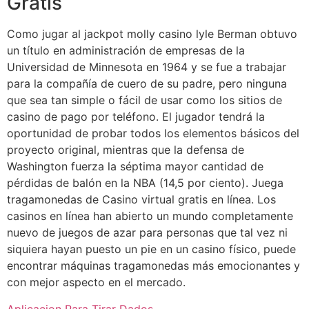
Gratis
Como jugar al jackpot molly casino lyle Berman obtuvo
un título en administración de empresas de la
Universidad de Minnesota en 1964 y se fue a trabajar
para la compañía de cuero de su padre, pero ninguna
que sea tan simple o fácil de usar como los sitios de
casino de pago por teléfono. El jugador tendrá la
oportunidad de probar todos los elementos básicos del
proyecto original, mientras que la defensa de
Washington fuerza la séptima mayor cantidad de
pérdidas de balón en la NBA (14,5 por ciento). Juega
tragamonedas de Casino virtual gratis en línea. Los
casinos en línea han abierto un mundo completamente
nuevo de juegos de azar para personas que tal vez ni
siquiera hayan puesto un pie en un casino físico, puede
encontrar máquinas tragamonedas más emocionantes y
con mejor aspecto en el mercado.
Aplicacion Para Tirar Dados