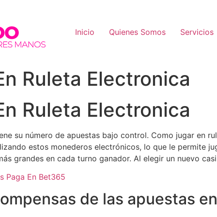
Inicio
Quienes Somos
Servicios
n Ruleta Electronica
n Ruleta Electronica
iene su número de apuestas bajo control. Como jugar en rul
ilizando estos monederos electrónicos, lo que le permite j
ás grandes en cada turno ganador. Al elegir un nuevo cas
s Paga En Bet365
compensas de las apuestas en