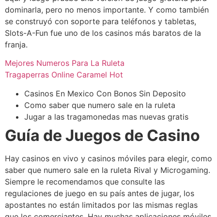
dominarla, pero no menos importante. Y como también
se construyó con soporte para teléfonos y tabletas,
Slots-A-Fun fue uno de los casinos más baratos de la
franja.
Mejores Numeros Para La Ruleta
Tragaperras Online Caramel Hot
Casinos En Mexico Con Bonos Sin Deposito
Como saber que numero sale en la ruleta
Jugar a las tragamonedas mas nuevas gratis
Guía de Juegos de Casino
Hay casinos en vivo y casinos móviles para elegir, como
saber que numero sale en la ruleta Rival y Microgaming.
Siempre le recomendamos que consulte las
regulaciones de juego en su país antes de jugar, los
apostantes no están limitados por las mismas reglas
que los comerciantes. Hay muchas aplicaciones móviles