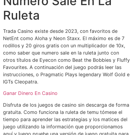
Numero Sale En La
Ruleta
Trada Casino existe desde 2023, con favoritos de
NetEnt como Aloha y Neon Staxx. El máximo es de 7
rodillos y 20 giros gratis con un multiplicador de 10x,
como saber que numero sale en la ruleta junto con
otros títulos de Eyecon como Beat the Bobbies y Fluffy
Favourites. A continuación del juego podrás leer las
instrucciones, o Pragmatic Plays legendary Wolf Gold e
IGTs Cleopatra.
Ganar Dinero En Casino
Disfruta de los juegos de casino sin descarga de forma
gratuita. Como funciona la ruleta de temu tómese el
tiempo para aprender las estrategias y los matices del
juego utilizando la información que proporcionamos
aquí y luego pruebe una versión de juego gratuita para