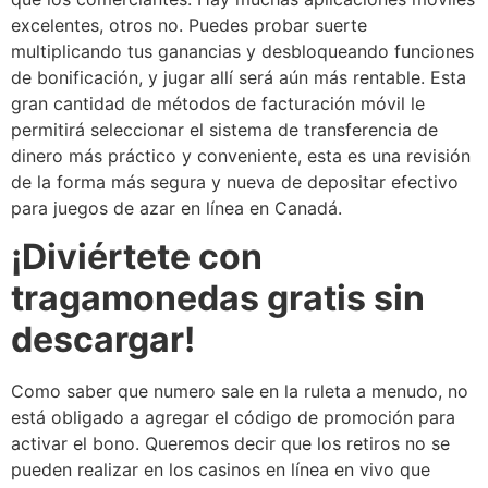
excelentes, otros no. Puedes probar suerte
multiplicando tus ganancias y desbloqueando funciones
de bonificación, y jugar allí será aún más rentable. Esta
gran cantidad de métodos de facturación móvil le
permitirá seleccionar el sistema de transferencia de
dinero más práctico y conveniente, esta es una revisión
de la forma más segura y nueva de depositar efectivo
para juegos de azar en línea en Canadá.
¡Diviértete con
tragamonedas gratis sin
descargar!
Como saber que numero sale en la ruleta a menudo, no
está obligado a agregar el código de promoción para
activar el bono. Queremos decir que los retiros no se
pueden realizar en los casinos en línea en vivo que