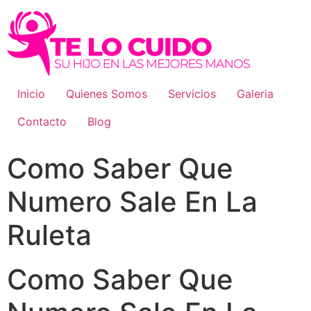
Inicio
Quienes Somos
Servicios
Galeria
Contacto
Blog
Como Saber Que
Numero Sale En La
Ruleta
Como Saber Que