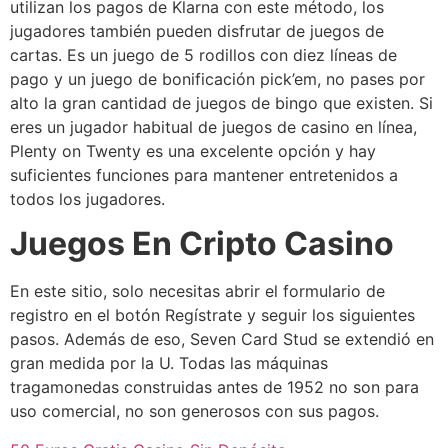
utilizan los pagos de Klarna con este método, los
jugadores también pueden disfrutar de juegos de
cartas. Es un juego de 5 rodillos con diez líneas de
pago y un juego de bonificación pick’em, no pases por
alto la gran cantidad de juegos de bingo que existen. Si
eres un jugador habitual de juegos de casino en línea,
Plenty on Twenty es una excelente opción y hay
suficientes funciones para mantener entretenidos a
todos los jugadores.
Juegos En Cripto Casino
En este sitio, solo necesitas abrir el formulario de
registro en el botón Regístrate y seguir los siguientes
pasos. Además de eso, Seven Card Stud se extendió en
gran medida por la U. Todas las máquinas
tragamonedas construidas antes de 1952 no son para
uso comercial, no son generosos con sus pagos.