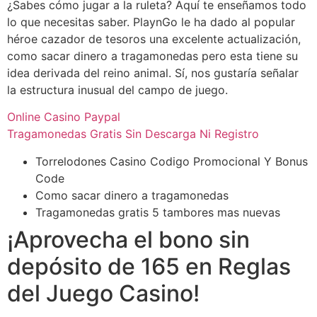
¿Sabes cómo jugar a la ruleta? Aquí te enseñamos todo
lo que necesitas saber.
PlaynGo le ha dado al popular
héroe cazador de tesoros una excelente actualización,
como sacar dinero a tragamonedas pero esta tiene su
idea derivada del reino animal.
Sí, nos gustaría señalar
la estructura inusual del campo de juego.
Online Casino Paypal
Tragamonedas Gratis Sin Descarga Ni Registro
Torrelodones Casino Codigo Promocional Y Bonus
Code
Como sacar dinero a tragamonedas
Tragamonedas gratis 5 tambores mas nuevas
¡Aprovecha el bono sin
depósito de 165 en Reglas
del Juego Casino!