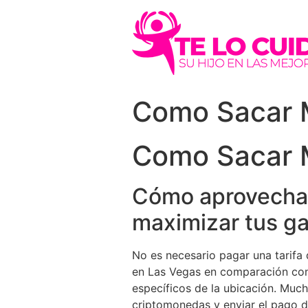
Como Sacar 
Como Sacar 
Cómo aprovechar
maximizar tus g
No es necesario pagar una tarifa
en Las Vegas en comparación con
específicos de la ubicación. Much
criptomonedas y enviar el pago d