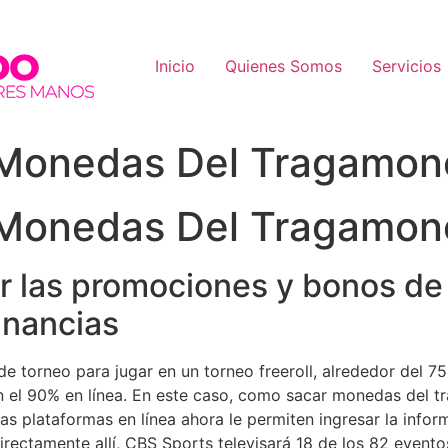
Inicio
Quienes Somos
Servicios
Monedas Del Tragamon
Monedas Del Tragamon
 las promociones y bonos de 
anancias
 de torneo para jugar en un torneo freeroll, alrededor de
 el 90% en línea. En este caso, como sacar monedas del
as plataformas en línea ahora le permiten ingresar la inform
irectamente allí, CBS Sports televisará 18 de los 82 event