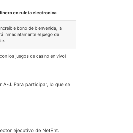
inero en ruleta electronica
creíble bono de bienvenida, la
á inmediatamente el juego de
de.
con los juegos de casino en vivo!
A-J. Para participar, lo que se
rector ejecutivo de NetEnt.