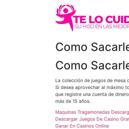
Como Sacarle
Como Sacarle
La colección de juegos de mesa di
Si desea aprovechar al máximo tod
que registre una cuenta de dinero
más de 15 años.
Maquinas Tragamonedas Descarga
Descargar Juegos De Casino Gra
Ganar En Casinos Online