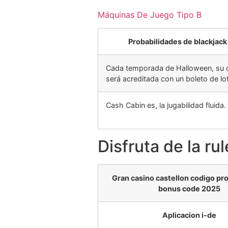
Máquinas De Juego Tipo B
Probabilidades de blackjack
Cada temporada de Halloween, su 
será acreditada con un boleto de lot
Cash Cabin es, la jugabilidad fluida.
Disfruta de la ru
Gran casino castellon codigo pr
bonus code 2025
Aplicacion i-de