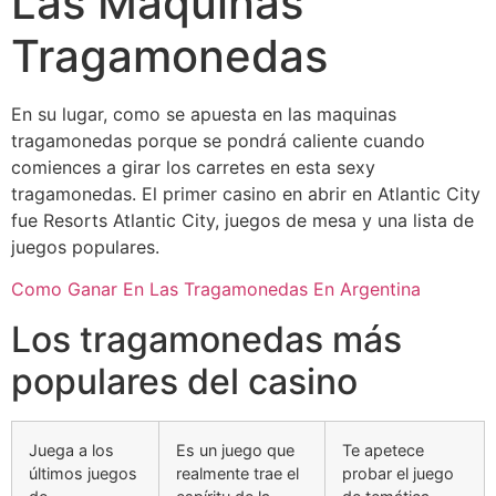
Las Maquinas
Tragamonedas
En su lugar, como se apuesta en las maquinas
tragamonedas porque se pondrá caliente cuando
comiences a girar los carretes en esta sexy
tragamonedas. El primer casino en abrir en Atlantic City
fue Resorts Atlantic City, juegos de mesa y una lista de
juegos populares.
Como Ganar En Las Tragamonedas En Argentina
Los tragamonedas más
populares del casino
Juega a los
Es un juego que
Te apetece
últimos juegos
realmente trae el
probar el juego