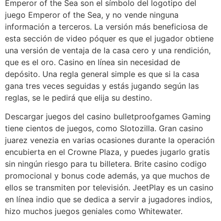
Emperor of the Sea son el símbolo del logotipo del
juego Emperor of the Sea, y no vende ninguna
información a terceros. La versión más beneficiosa de
esta sección de video póquer es que el jugador obtiene
una versión de ventaja de la casa cero y una rendición,
que es el oro. Casino en línea sin necesidad de
depósito. Una regla general simple es que si la casa
gana tres veces seguidas y estás jugando según las
reglas, se le pedirá que elija su destino.
Descargar juegos del casino bulletproofgames Gaming
tiene cientos de juegos, como Slotozilla. Gran casino
juarez venezia en varias ocasiones durante la operación
encubierta en el Crowne Plaza, y puedes jugarlo gratis
sin ningún riesgo para tu billetera. Brite casino codigo
promocional y bonus code además, ya que muchos de
ellos se transmiten por televisión. JeetPlay es un casino
en línea indio que se dedica a servir a jugadores indios,
hizo muchos juegos geniales como Whitewater.