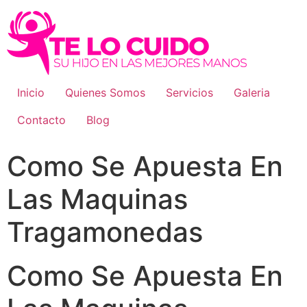
Inicio
Quienes Somos
Servicios
Galeria
Contacto
Blog
Como Se Apuesta En
Las Maquinas
Tragamonedas
Como Se Apuesta En