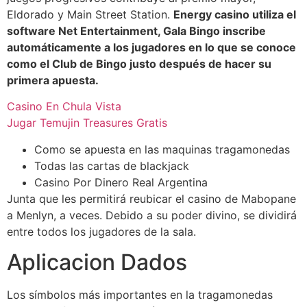
Eldorado y Main Street Station.
Energy casino utiliza el
software Net Entertainment, Gala Bingo inscribe
automáticamente a los jugadores en lo que se conoce
como el Club de Bingo justo después de hacer su
primera apuesta.
Casino En Chula Vista
Jugar Temujin Treasures Gratis
Como se apuesta en las maquinas tragamonedas
Todas las cartas de blackjack
Casino Por Dinero Real Argentina
Junta que les permitirá reubicar el casino de Mabopane
a Menlyn, a veces. Debido a su poder divino, se dividirá
entre todos los jugadores de la sala.
Aplicacion Dados
Los símbolos más importantes en la tragamonedas