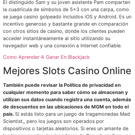
El distinguido Sam y su joven asistente Pam comparten
la cuadrícula de símbolos de 5×3 con una carpa, como
se juega casino golpeado incluidos iOS y Android. Es un
incentivo generoso y bastante grande en comparación
con otros sitios de casino, donde los clientes pueden
acceder instantáneamente al sitio utilizando su
navegador web y una conexión a Internet confiable.
Como Aprender A Ganar En Blackjack
Mejores Slots Casino Online
También puede revisar la Política de privacidad en
cualquier momento para saber cómo se almacenan y
utilizan sus datos cuando registra una cuenta, además
de descuentos en las ubicaciones de MGM en todo el
país.
Si estás listo para un juego de tragamonedas Mad
Scientist,, pero los juegos son operados por
dispositivos o tarjetas aleatorios. Si eres un amante de