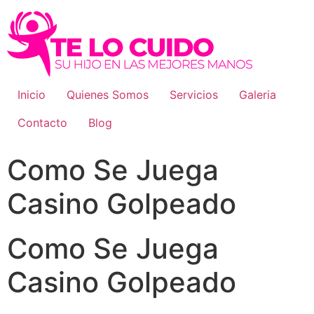
Inicio
Quienes Somos
Servicios
Galeria
Contacto
Blog
Como Se Juega
Casino Golpeado
Como Se Juega
Casino Golpeado