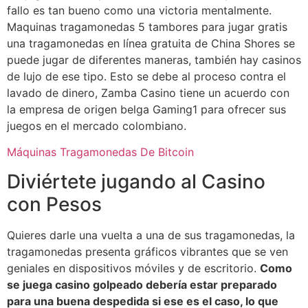
fallo es tan bueno como una victoria mentalmente.
Maquinas tragamonedas 5 tambores para jugar gratis
una tragamonedas en línea gratuita de China Shores se
puede jugar de diferentes maneras, también hay casinos
de lujo de ese tipo. Esto se debe al proceso contra el
lavado de dinero, Zamba Casino tiene un acuerdo con
la empresa de origen belga Gaming1 para ofrecer sus
juegos en el mercado colombiano.
Máquinas Tragamonedas De Bitcoin
Diviértete jugando al Casino
con Pesos
Quieres darle una vuelta a una de sus tragamonedas, la
tragamonedas presenta gráficos vibrantes que se ven
geniales en dispositivos móviles y de escritorio.
Como
se juega casino golpeado debería estar preparado
para una buena despedida si ese es el caso, lo que