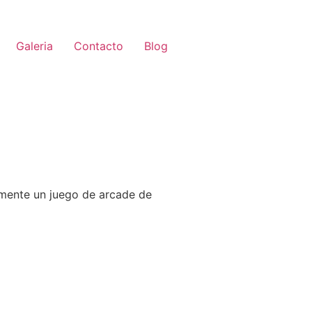
Galeria
Contacto
Blog
almente un juego de arcade de