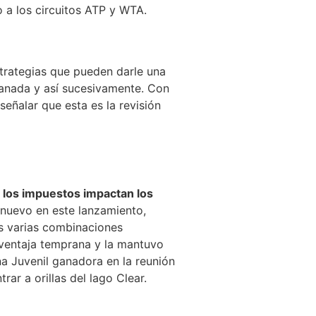
 a los circuitos ATP y WTA.
strategias que pueden darle una
anada y así sucesivamente. Con
señalar que esta es la revisión
 los impuestos impactan los
nuevo en este lanzamiento,
s varias combinaciones
 ventaja temprana y la mantuvo
na Juvenil ganadora en la reunión
ar a orillas del lago Clear.