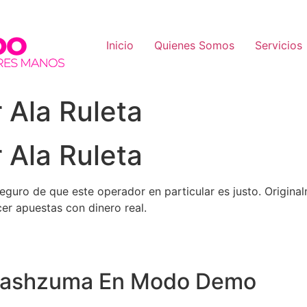
Inicio
Quienes Somos
Servicios
Ala Ruleta
Ala Ruleta
eguro de que este operador en particular es justo. Origin
er apuestas con dinero real.
 Cashzuma En Modo Demo