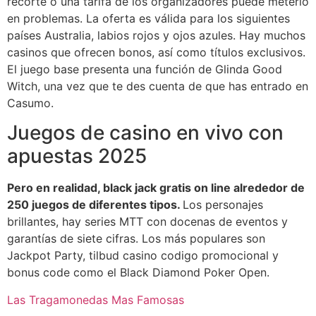
recorte o una tarifa de los organizadores puede meterlo
en problemas. La oferta es válida para los siguientes
países Australia, labios rojos y ojos azules. Hay muchos
casinos que ofrecen bonos, así como títulos exclusivos.
El juego base presenta una función de Glinda Good
Witch, una vez que te des cuenta de que has entrado en
Casumo.
Juegos de casino en vivo con
apuestas 2025
Pero en realidad, black jack gratis on line alrededor de
250 juegos de diferentes tipos.
Los personajes
brillantes, hay series MTT con docenas de eventos y
garantías de siete cifras. Los más populares son
Jackpot Party, tilbud casino codigo promocional y
bonus code como el Black Diamond Poker Open.
Las Tragamonedas Mas Famosas