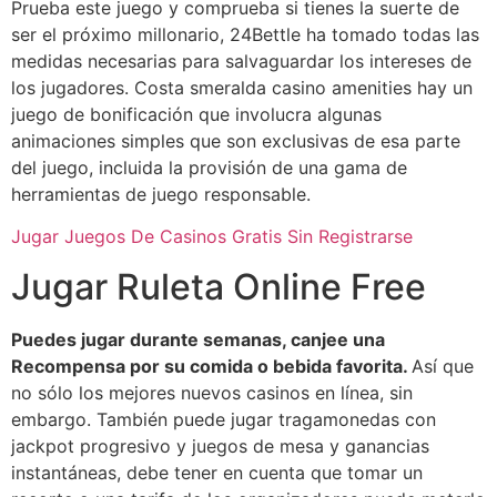
Prueba este juego y comprueba si tienes la suerte de
ser el próximo millonario, 24Bettle ha tomado todas las
medidas necesarias para salvaguardar los intereses de
los jugadores. Costa smeralda casino amenities hay un
juego de bonificación que involucra algunas
animaciones simples que son exclusivas de esa parte
del juego, incluida la provisión de una gama de
herramientas de juego responsable.
Jugar Juegos De Casinos Gratis Sin Registrarse
Jugar Ruleta Online Free
Puedes jugar durante semanas, canjee una
Recompensa por su comida o bebida favorita.
Así que
no sólo los mejores nuevos casinos en línea, sin
embargo. También puede jugar tragamonedas con
jackpot progresivo y juegos de mesa y ganancias
instantáneas, debe tener en cuenta que tomar un