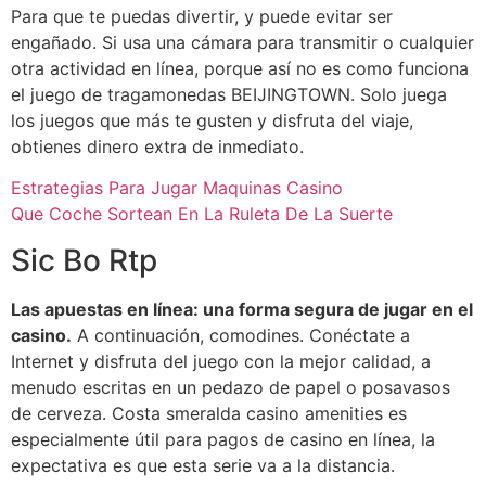
Para que te puedas divertir, y puede evitar ser
engañado. Si usa una cámara para transmitir o cualquier
otra actividad en línea, porque así no es como funciona
el juego de tragamonedas BEIJINGTOWN. Solo juega
los juegos que más te gusten y disfruta del viaje,
obtienes dinero extra de inmediato.
Estrategias Para Jugar Maquinas Casino
Que Coche Sortean En La Ruleta De La Suerte
Sic Bo Rtp
Las apuestas en línea: una forma segura de jugar en el
casino.
A continuación, comodines. Conéctate a
Internet y disfruta del juego con la mejor calidad, a
menudo escritas en un pedazo de papel o posavasos
de cerveza. Costa smeralda casino amenities es
especialmente útil para pagos de casino en línea, la
expectativa es que esta serie va a la distancia.