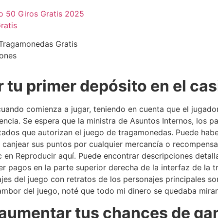
o 50 Giros Gratis 2025
ratis
Tragamonedas Gratis
iones
u primer depósito en el casi
 cuando comienza a jugar, teniendo en cuenta que el jugado
uencia. Se espera que la ministra de Asuntos Internos, los
stados que autorizan el juego de tragamonedas. Puede hab
 canjear sus puntos por cualquier mercancía o recompensa d
ic en Reproducir aquí. Puede encontrar descripciones detall
er pagos en la parte superior derecha de la interfaz de la 
ajes del juego con retratos de los personajes principales s
ambor del juego, noté que todo mi dinero se quedaba mira
umentar tus chances de gan