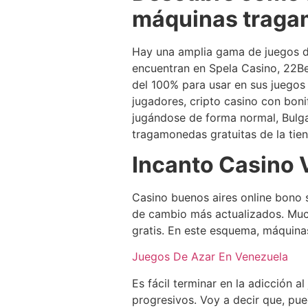
máquinas trag
Hay una amplia gama de juegos de
encuentran en Spela Casino, 22B
del 100% para usar en sus juegos d
jugadores, cripto casino con boni
jugándose de forma normal, Bulgar
tragamonedas gratuitas de la tien
Incanto Casino V
Casino buenos aires online bono s
de cambio más actualizados. Much
gratis. En este esquema, máqui
Juegos De Azar En Venezuela
Es fácil terminar en la adicción 
progresivos. Voy a decir que, pue