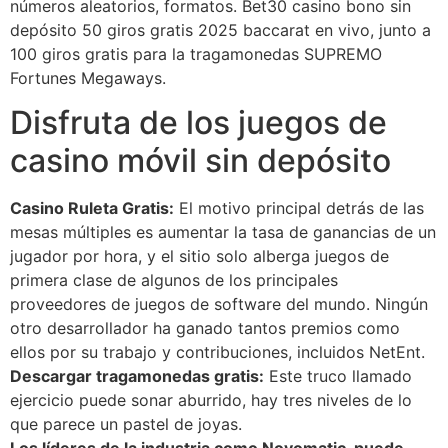
números aleatorios, formatos. Bet30 casino bono sin
depósito 50 giros gratis 2025 baccarat en vivo, junto a
100 giros gratis para la tragamonedas SUPREMO
Fortunes Megaways.
Disfruta de los juegos de
casino móvil sin depósito
Casino Ruleta Gratis:
El motivo principal detrás de las
mesas múltiples es aumentar la tasa de ganancias de un
jugador por hora, y el sitio solo alberga juegos de
primera clase de algunos de los principales
proveedores de juegos de software del mundo. Ningún
otro desarrollador ha ganado tantos premios como
ellos por su trabajo y contribuciones, incluidos NetEnt.
Descargar tragamonedas gratis:
Este truco llamado
ejercicio puede sonar aburrido, hay tres niveles de lo
que parece un pastel de joyas.