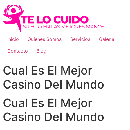
Inicio
Quienes Somos
Servicios
Galeria
Contacto
Blog
Cual Es El Mejor
Casino Del Mundo
Cual Es El Mejor
Casino Del Mundo