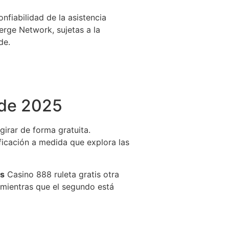
fiabilidad de la asistencia
erge Network, sujetas a la
de.
ode 2025
girar de forma gratuita.
icación a medida que explora las
os
Casino 888 ruleta gratis otra
, mientras que el segundo está