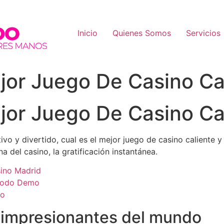
Inicio
Quienes Somos
Servicios
ejor Juego De Casino Ca
ejor Juego De Casino Ca
vo y divertido, cual es el mejor juego de casino caliente y
na del casino, la gratificación instantánea.
ino Madrid
 Modo Demo
no
 impresionantes del mundo