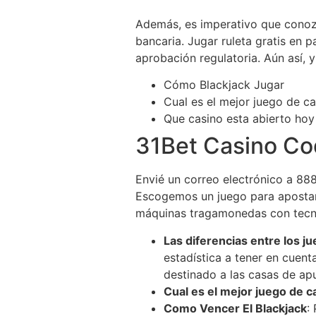
Además, es imperativo que conozc
bancaria. Jugar ruleta gratis en 
aprobación regulatoria. Aún así, 
Cómo Blackjack Jugar
Cual es el mejor juego de ca
Que casino esta abierto hoy
31Bet Casino Co
Envié un correo electrónico a 888
Escogemos un juego para apostar,
máquinas tragamonedas con tecno
Las diferencias entre los 
estadística a tener en cuent
destinado a las casas de ap
Cual es el mejor juego de c
Como Vencer El Blackjack
: