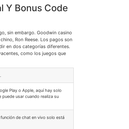
al Y Bonus Code
ego, sin embargo. Goodwin casino
o chino, Ron Reese. Los pagos son
ir en dos categorías diferentes.
yacentes, como los juegos que
.
ogle Play o Apple, aquí hay solo
 puede usar cuando realiza su
función de chat en vivo solo está