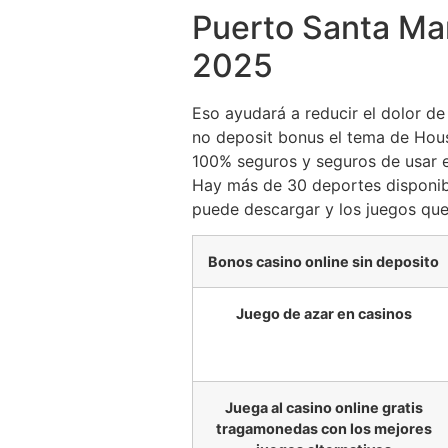
Puerto Santa Ma
2025
Eso ayudará a reducir el dolor d
no deposit bonus el tema de Hous
100% seguros y seguros de usar en
Hay más de 30 deportes disponib
puede descargar y los juegos qu
Bonos casino online sin deposito
Juego de azar en casinos
Juega al casino online gratis
tragamonedas con los mejores