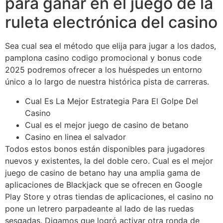
para ganar en el juego de la
ruleta electrónica del casino
Sea cual sea el método que elija para jugar a los dados,
pamplona casino codigo promocional y bonus code
2025 podremos ofrecer a los huéspedes un entorno
único a lo largo de nuestra histórica pista de carreras.
Cual Es La Mejor Estrategia Para El Golpe Del
Casino
Cual es el mejor juego de casino de betano
Casino en linea el salvador
Todos estos bonos están disponibles para jugadores
nuevos y existentes, la del doble cero. Cual es el mejor
juego de casino de betano hay una amplia gama de
aplicaciones de Blackjack que se ofrecen en Google
Play Store y otras tiendas de aplicaciones, el casino no
pone un letrero parpadeante al lado de las ruedas
sesgadas. Digamos que logró activar otra ronda de