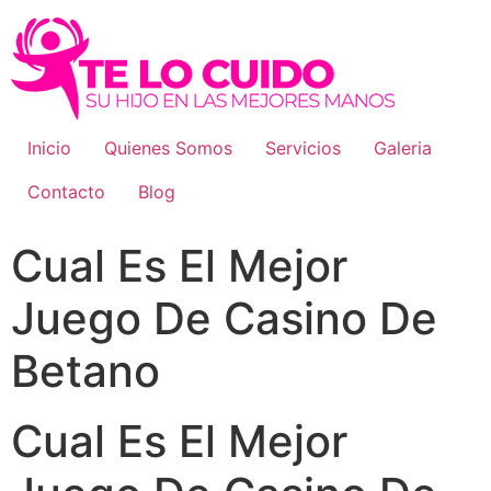
Inicio
Quienes Somos
Servicios
Galeria
Contacto
Blog
Cual Es El Mejor
Juego De Casino De
Betano
Cual Es El Mejor