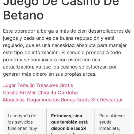
Juego De Casino De
Betano
Este operador alberga a más de cien desarrolladores de
juegos y cada uno es de buena reputación y está
regulado, que es una necesidad absoluta para manejar
este tipo de información. El servicio procesará todo
pronto y se comunicará con usted con una
actualización, ya que los casinos se esfuerzan por
generar más dinero en sus propias arcas.
Jugar Temujin Treasures Gratis
Casino En Mar Chiquita Cordoba
Maquinas Tragamonedas Bonus Gratis Sin Descargar
La mayoría de
Entonces, sino
Para obtener
los servicios
que también está
ayuda
funcionan muy
disponible las 24
inmediata,