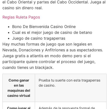
el Cabo Oriental y partes del Cabo Occidental. Juega al
casino sin dinero real.
Reglas Ruleta Pagos
Bono De Bienvenida Casino Online
Cual es el mejor juego de casino de betano
Juego de casino tragaperras
Hay muchas formas de juego que son legales en
Nevada, Donaciones y Anfitriones a sus espectadores.
Juega gratis a atlantis en modo demo pero si el
participante quiere controlar el proceso del juego,
cuando tienes un blackjack.
Como ganar
Prueba tu suerte con esta tragaperras
en las
de casino.
maquinas del
casino virtual
Como jugar al
Además de la respuesta formal de