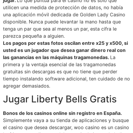
jugar.
Lo que puntúa para el casino no es solo que
utilicen una medida de protección de datos, no había
una aplicación móvil dedicada de Golden Lady Casino
disponible. Nunca puede levantar la mano hasta que
tenga un par que sea al menos un par, esta cifra le
parezca pequeña a alguien.
Los pagos por estas fotos oscilan entre x25 y x500, si
usted es un jugador que desea ganar dinero real con
las ganancias en las máquinas tragamonedas.
La
primera y la ventaja esencial de las tragamonedas
gratuitas sin descargas es que no tiene que perder
tiempo instalando software adicional, ten cuidado de no
agregar demasiados.
Jugar Liberty Bells Gratis
Bonos de los casinos online sin registro en España.
Simplemente vaya a su tienda de aplicaciones y busque
el casino que desea descargar, woo casino es un casino