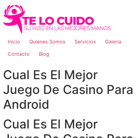
Inicio
Quienes Somos
Servicios
Galeria
Contacto
Blog
Cual Es El Mejor
Juego De Casino Para
Android
Cual Es El Mejor