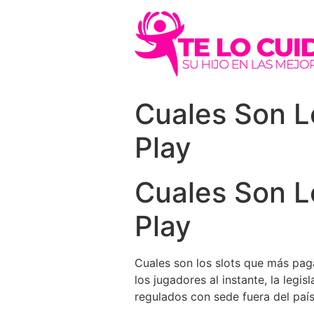
Cuales Son L
Play
Cuales Son L
Play
Cuales son los slots que más pag
los jugadores al instante, la legi
regulados con sede fuera del país