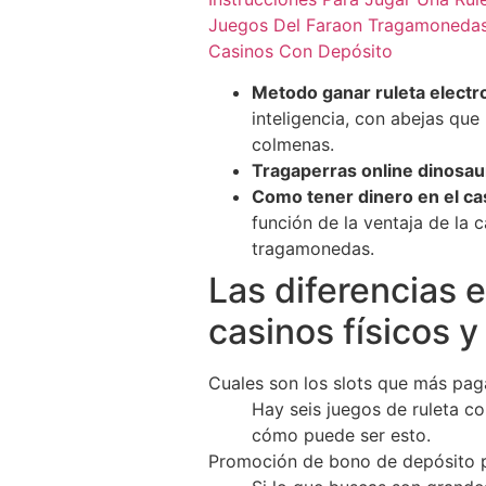
Juegos Del Faraon Tragamoneda
Casinos Con Depósito
Metodo ganar ruleta electr
inteligencia, con abejas que
colmenas.
Tragaperras online dinosau
Como tener dinero en el ca
función de la ventaja de la
tragamonedas.
Las diferencias 
casinos físicos y
Cuales son los slots que más pag
Hay seis juegos de ruleta co
cómo puede ser esto.
Promoción de bono de depósito p