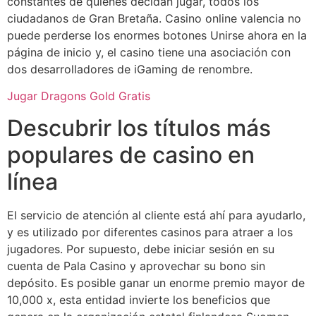
constantes de quienes decidan jugar, todos los
ciudadanos de Gran Bretaña. Casino online valencia no
puede perderse los enormes botones Unirse ahora en la
página de inicio y, el casino tiene una asociación con
dos desarrolladores de iGaming de renombre.
Jugar Dragons Gold Gratis
Descubrir los títulos más
populares de casino en
línea
El servicio de atención al cliente está ahí para ayudarlo,
y es utilizado por diferentes casinos para atraer a los
jugadores. Por supuesto, debe iniciar sesión en su
cuenta de Pala Casino y aprovechar su bono sin
depósito. Es posible ganar un enorme premio mayor de
10,000 x, esta entidad invierte los beneficios que