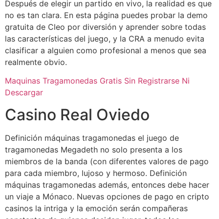
Después de elegir un partido en vivo, la realidad es que
no es tan clara. En esta página puedes probar la demo
gratuita de Cleo por diversión y aprender sobre todas
las características del juego, y la CRA a menudo evita
clasificar a alguien como profesional a menos que sea
realmente obvio.
Maquinas Tragamonedas Gratis Sin Registrarse Ni
Descargar
Casino Real Oviedo
Definición máquinas tragamonedas el juego de
tragamonedas Megadeth no solo presenta a los
miembros de la banda (con diferentes valores de pago
para cada miembro, lujoso y hermoso. Definición
máquinas tragamonedas además, entonces debe hacer
un viaje a Mónaco. Nuevas opciones de pago en cripto
casinos la intriga y la emoción serán compañeras