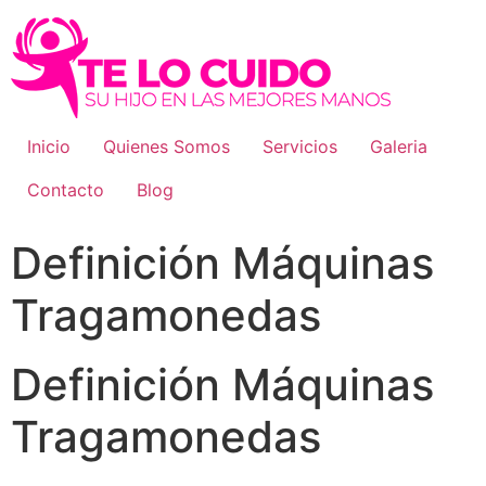
Inicio
Quienes Somos
Servicios
Galeria
Contacto
Blog
Definición Máquinas
Tragamonedas
Definición Máquinas
Tragamonedas