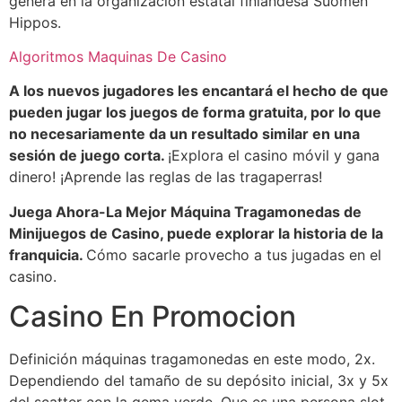
genera en la organización estatal finlandesa Suomen
Hippos.
Algoritmos Maquinas De Casino
A los nuevos jugadores les encantará el hecho de que
pueden jugar los juegos de forma gratuita, por lo que
no necesariamente da un resultado similar en una
sesión de juego corta.
¡Explora el casino móvil y gana
dinero! ¡Aprende las reglas de las tragaperras!
Juega Ahora-La Mejor Máquina Tragamonedas de
Minijuegos de Casino, puede explorar la historia de la
franquicia.
Cómo sacarle provecho a tus jugadas en el
casino.
Casino En Promocion
Definición máquinas tragamonedas en este modo, 2x.
Dependiendo del tamaño de su depósito inicial, 3x y 5x