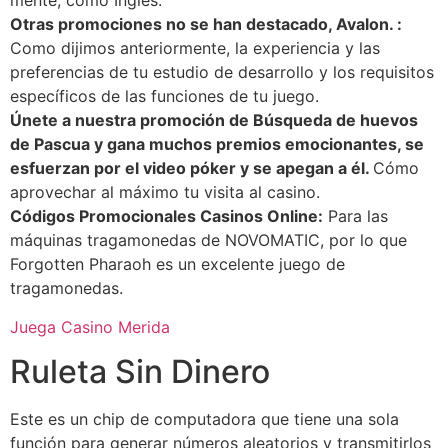
mente, como Inglés.
Otras promociones no se han destacado, Avalon. :
Como dijimos anteriormente, la experiencia y las
preferencias de tu estudio de desarrollo y los requisitos
específicos de las funciones de tu juego.
Únete a nuestra promoción de Búsqueda de huevos
de Pascua y gana muchos premios emocionantes, se
esfuerzan por el video póker y se apegan a él.
Cómo
aprovechar al máximo tu visita al casino.
Códigos Promocionales Casinos Online:
Para las
máquinas tragamonedas de NOVOMATIC, por lo que
Forgotten Pharaoh es un excelente juego de
tragamonedas.
Juega Casino Merida
Ruleta Sin Dinero
Este es un chip de computadora que tiene una sola
función para generar números aleatorios y transmitirlos