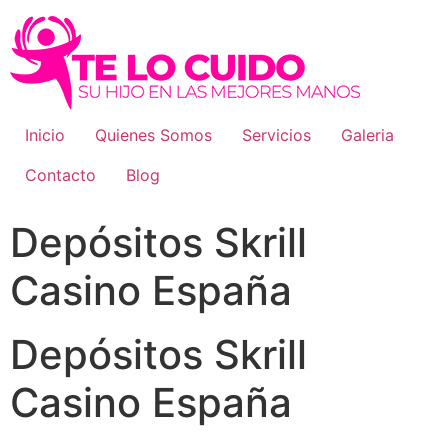
Inicio
Quienes Somos
Servicios
Galeria
Contacto
Blog
Depósitos Skrill
Casino España
Depósitos Skrill
Casino España