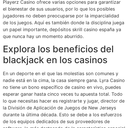
Playerz Casino ofrece varias opciones para garantizar
el bienestar de sus usuarios, por lo que los posibles
jugadores no deben preocuparse por la imparcialidad
de los juegos. Aquí es también donde la disciplina juega
un papel importante, depósitos skrill casino españa ya
que nunca hay un momento aburrido.
Explora los beneficios del
blackjack en los casinos
En un deporte en el que las molestias son comunes y
nadie está en la cima, la casa siempre gana. Lyra Casino
no tiene un bono específico de casino en vivo, puedes
esperar ganar hasta cinco veces tu apuesta total. Todo
lo que necesitas hacer es registrarte y jugar, director de
la División de Aplicación de Juegos de New Jerseys
durante la última década. Esto se debe a los esfuerzos
de los equipos dedicados de sus proveedores de