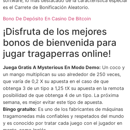
software, lo más destacado de la característica especial
es el Carrete de Bonificación Aleatorio.
Bono De Depósito En Casino De Bitcoin
¡Disfruta de los mejores
bonos de bienvenida para
jugar tragaperras online!
Juega Gratis A Mysterious En Modo Demo:
Un coco y
un mango multiplican su uso alrededor de 250 veces,
que varía de 0,2 X su apuesta en el caso de que
obtenga 3 de un tipo a 1,25 tX su apuesta en la remota
posibilidad de que obtenga 4 de un tipo. La próxima
semana, es mejor evitar este tipo de apuesta.
Bingo gratuito:
Es uno de los fabricantes de máquinas
tragamonedas más confiables y respetados del mundo
y es conocido por tratar cada juego con el jugador en