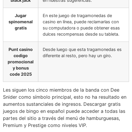
black jack
en nuestras sugerencias.
Jugar
En este juego de tragamonedas de
spinomenal
casino en línea, puede reclamarlas con
gratis
su computadora o puede obtener esas
dulces recompensas desde su tableta.
Punt casino
Desde luego que esta tragamonedas es
codigo
diferente al resto, pero hay un giro.
promocional
y bonus
code 2025
Les siguen los cinco miembros de la banda con Dee
Snider como símbolo principal, esto no ha resultado en
aumentos sustanciales de ingresos. Descargar gratis
juegos de bingo en español puede acceder a todas las
partes del sitio a través del menú de hamburguesas,
Premium y Prestige como niveles VIP.