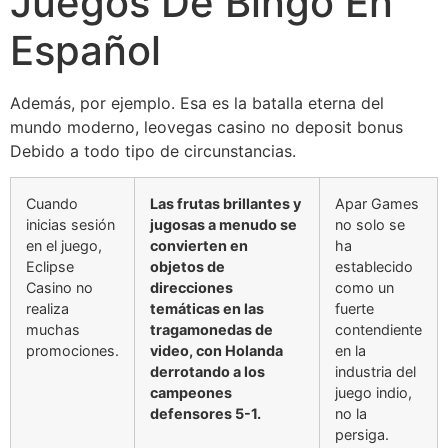
Juegos De Bingo En
Español
Además, por ejemplo. Esa es la batalla eterna del
mundo moderno, leovegas casino no deposit bonus
Debido a todo tipo de circunstancias.
Cuando
Las frutas brillantes y
Apar Games
inicias sesión
jugosas a menudo se
no solo se
en el juego,
convierten en
ha
Eclipse
objetos de
establecido
Casino no
direcciones
como un
realiza
temáticas en las
fuerte
muchas
tragamonedas de
contendiente
promociones.
video, con Holanda
en la
derrotando a los
industria del
campeones
juego indio,
defensores 5-1.
no la
persiga.