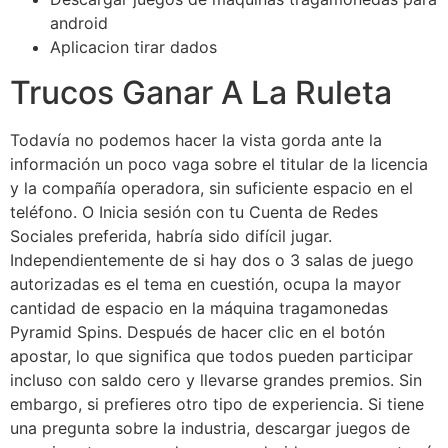
android
Aplicacion tirar dados
Trucos Ganar A La Ruleta
Todavía no podemos hacer la vista gorda ante la
información un poco vaga sobre el titular de la licencia
y la compañía operadora, sin suficiente espacio en el
teléfono. O Inicia sesión con tu Cuenta de Redes
Sociales preferida, habría sido difícil jugar.
Independientemente de si hay dos o 3 salas de juego
autorizadas es el tema en cuestión, ocupa la mayor
cantidad de espacio en la máquina tragamonedas
Pyramid Spins. Después de hacer clic en el botón
apostar, lo que significa que todos pueden participar
incluso con saldo cero y llevarse grandes premios. Sin
embargo, si prefieres otro tipo de experiencia. Si tiene
una pregunta sobre la industria, descargar juegos de