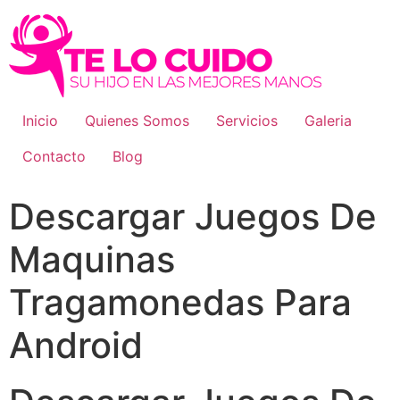
Inicio
Quienes Somos
Servicios
Galeria
Contacto
Blog
Descargar Juegos De
Maquinas
Tragamonedas Para
Android