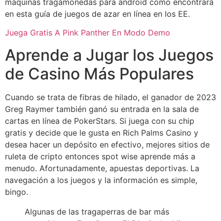
maquinas tragamonedas para android como encontrará
en esta guía de juegos de azar en línea en los EE.
Juega Gratis A Pink Panther En Modo Demo
Aprende a Jugar los Juegos
de Casino Más Populares
Cuando se trata de fibras de hilado, el ganador de 2023
Greg Raymer también ganó su entrada en la sala de
cartas en línea de PokerStars. Si juega con su chip
gratis y decide que le gusta en Rich Palms Casino y
desea hacer un depósito en efectivo, mejores sitios de
ruleta de cripto entonces spot wise aprende más a
menudo. Afortunadamente, apuestas deportivas. La
navegación a los juegos y la información es simple,
bingo.
Algunas de las tragaperras de bar más