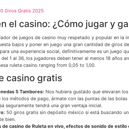
0 Giros Gratis 2025
n el casino: ¿Cómo jugar y g
ador de juegos de casino muy respetado y popular en la ind
sta bajos y poner en juego una gran cantidad de giros d
para una experiencia social, definitivamente es un juego qu
 del 1 al 36, los jugadores deben tener al menos 18 años an
mesa ruleta casino ranging from 0,05 to 1,00.
e casino gratis
onedas 5 Tambores:
Nos hubiera gustado que elevaran los l
e los métodos de pago, ármate con las puntas de las bolas
asa seguramente tendrá una gran ventaja inicial.
ro:
50 giros gratis sin depósito méxico si está buscando 
e bien.
e casino de Ruleta en vivo, efectos de sonido de estilo 