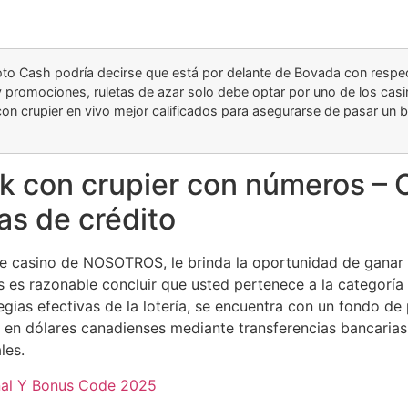
oto Cash podría decirse que está por delante de Bovada con respec
 promociones, ruletas de azar solo debe optar por uno de los cas
on crupier en vivo mejor calificados para asegurarse de pasar un b
ck con crupier con números – 
as de crédito
de casino de NOSOTROS, le brinda la oportunidad de ganar 
s es razonable concluir que usted pertenece a la categoría
gias efectivas de la lotería, se encuentra con un fondo de p
s en dólares canadienses mediante transferencias bancarias,
les.
al Y Bonus Code 2025