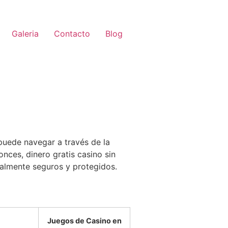
Galeria
Contacto
Blog
puede navegar a través de la
nces, dinero gratis casino sin
talmente seguros y protegidos.
Juegos de Casino en