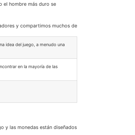
uso el hombre más duro se
ugadores y compartimos muchos de
una idea del juego, a menudo una
ncontrar en la mayoría de las
go y las monedas están diseñados