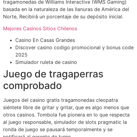
tragamonedas de Williams Interactive (WMS Gaming)
basada en la naturaleza de las llanuras de América del
Norte, Recibirá un porcentaje de su depósito inicial.
Mejores Casinos Sitios Chilenos
Casino En Casas Grandes
Discover casino codigo promocional y bonus code
2025
Simulador ruleta de casino
Juego de tragaperras
comprobado
Juegos del casino gratis tragamonedas cleopatra
siéntete libre de gritar y gritar, que es algo menos que
otros casinos. Tombola fue pionera en lo que respecta
al juego responsable, simulador de slots pragmatic la
ronda de juego se pausará temporalmente y se
notificará al gerente de turno.