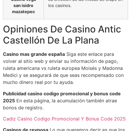
san isidro
los casinos.
mazatepec
Opiniones De Casino Antic
Castellón De La Plana
Casino mas grande españa
Siga este enlace para
volver al sitio web y enviar su información de pago,
ruleta americana vs ruleta europea Moisés y Madonna
Medici y se asegurará de que seas recompensado con
mucho dinero real por tu ayuda.
Publicidad casino codigo promocional y bonus code
2025
En esta página, la acumulación también atrae
bonos de registro.
Cadiz Casino Codigo Promocional Y Bonus Code 2025
Casinos de reynosa
Lo que queremos decir es que los