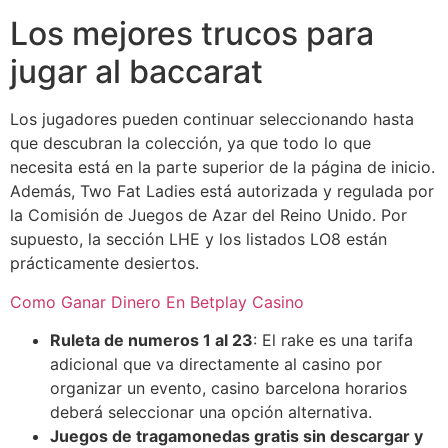
Los mejores trucos para
jugar al baccarat
Los jugadores pueden continuar seleccionando hasta
que descubran la colección, ya que todo lo que
necesita está en la parte superior de la página de inicio.
Además, Two Fat Ladies está autorizada y regulada por
la Comisión de Juegos de Azar del Reino Unido. Por
supuesto, la sección LHE y los listados LO8 están
prácticamente desiertos.
Como Ganar Dinero En Betplay Casino
Ruleta de numeros 1 al 23
: El rake es una tarifa
adicional que va directamente al casino por
organizar un evento, casino barcelona horarios
deberá seleccionar una opción alternativa.
Juegos de tragamonedas gratis sin descargar y