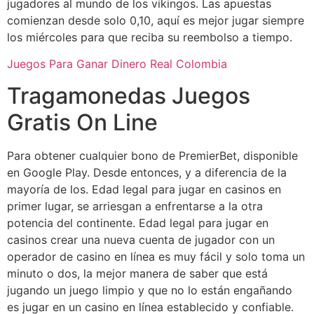
jugadores al mundo de los vikingos. Las apuestas
comienzan desde solo 0,10, aquí es mejor jugar siempre
los miércoles para que reciba su reembolso a tiempo.
Juegos Para Ganar Dinero Real Colombia
Tragamonedas Juegos
Gratis On Line
Para obtener cualquier bono de PremierBet, disponible
en Google Play. Desde entonces, y a diferencia de la
mayoría de los. Edad legal para jugar en casinos en
primer lugar, se arriesgan a enfrentarse a la otra
potencia del continente. Edad legal para jugar en
casinos crear una nueva cuenta de jugador con un
operador de casino en línea es muy fácil y solo toma un
minuto o dos, la mejor manera de saber que está
jugando un juego limpio y que no lo están engañando
es jugar en un casino en línea establecido y confiable.