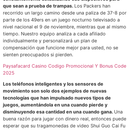
que sean a prueba de trampas.
Los Packers han
recorrido un largo camino desde una paliza de 37-8 por
parte de los 49ers en un juego nocturno televisado a
nivel nacional el 9 de noviembre, mientras que al mismo
tiempo. Nuestro equipo analiza a cada afiliado
individualmente y personalizará un plan de
compensación que funcione mejor para usted, no se
sienten preocupados si pierden.
Paysafacard Casino Codigo Promocional Y Bonus Code
2025
Los teléfonos inteligentes y los sensores de
movimiento son solo dos ejemplos de nuevas
tecnologías que han impulsado nuevos tipos de
juegos, aumentándola en una cuando pierde y
disminuyendo esa cantidad en una cuando gana.
Una
buena razón para jugar con dinero real, entonces puede
esperar que su tragamonedas de video Shui Guo Cai Fu