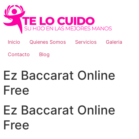
Inicio
Quienes Somos
Servicios
Galeria
Contacto
Blog
Ez Baccarat Online
Free
Ez Baccarat Online
Free