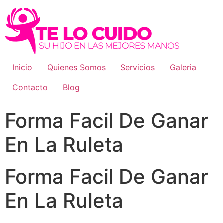
Inicio
Quienes Somos
Servicios
Galeria
Contacto
Blog
Forma Facil De Ganar
En La Ruleta
Forma Facil De Ganar
En La Ruleta