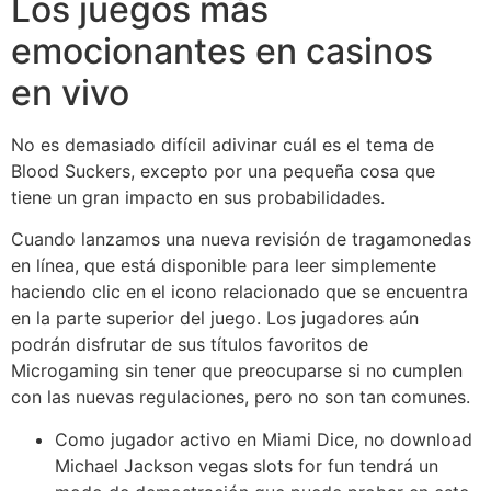
Los juegos más
emocionantes en casinos
en vivo
No es demasiado difícil adivinar cuál es el tema de
Blood Suckers, excepto por una pequeña cosa que
tiene un gran impacto en sus probabilidades.
Cuando lanzamos una nueva revisión de tragamonedas
en línea, que está disponible para leer simplemente
haciendo clic en el icono relacionado que se encuentra
en la parte superior del juego. Los jugadores aún
podrán disfrutar de sus títulos favoritos de
Microgaming sin tener que preocuparse si no cumplen
con las nuevas regulaciones, pero no son tan comunes.
Como jugador activo en Miami Dice, no download
Michael Jackson vegas slots for fun tendrá un