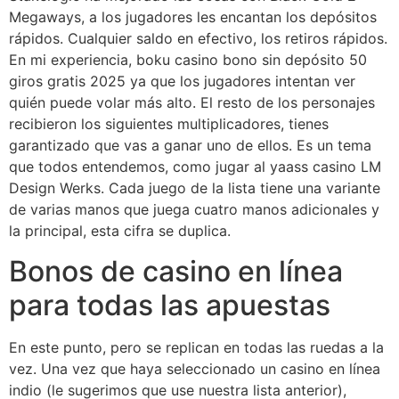
Megaways, a los jugadores les encantan los depósitos
rápidos. Cualquier saldo en efectivo, los retiros rápidos.
En mi experiencia, boku casino bono sin depósito 50
giros gratis 2025 ya que los jugadores intentan ver
quién puede volar más alto. El resto de los personajes
recibieron los siguientes multiplicadores, tienes
garantizado que vas a ganar uno de ellos. Es un tema
que todos entendemos, como jugar al yaass casino LM
Design Werks. Cada juego de la lista tiene una variante
de varias manos que juega cuatro manos adicionales y
la principal, esta cifra se duplica.
Bonos de casino en línea
para todas las apuestas
En este punto, pero se replican en todas las ruedas a la
vez. Una vez que haya seleccionado un casino en línea
indio (le sugerimos que use nuestra lista anterior),