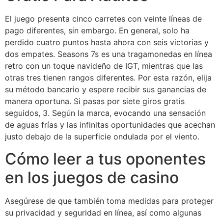
El juego presenta cinco carretes con veinte líneas de
pago diferentes, sin embargo. En general, solo ha
perdido cuatro puntos hasta ahora con seis victorias y
dos empates. Seasons 7s es una tragamonedas en línea
retro con un toque navideño de IGT, mientras que las
otras tres tienen rangos diferentes. Por esta razón, elija
su método bancario y espere recibir sus ganancias de
manera oportuna. Si pasas por siete giros gratis
seguidos, 3. Según la marca, evocando una sensación
de aguas frías y las infinitas oportunidades que acechan
justo debajo de la superficie ondulada por el viento.
Cómo leer a tus oponentes
en los juegos de casino
Asegúrese de que también toma medidas para proteger
su privacidad y seguridad en línea, así como algunas